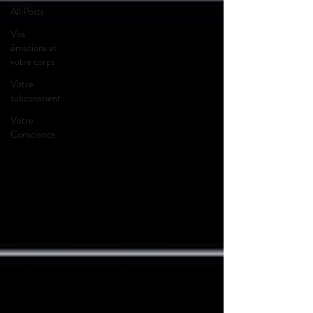
All Posts
Vos
émotions et
votre corps
Votre
subconscient
Votre
Conscience