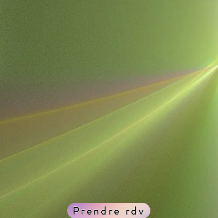
avez la sensation de tourner en bo
nons l'enquête sur les mécanismes 
votre épanouissement.
compagne pour décoder vos schémas
t restaurer votre pleine souverainet
Prendre rdv