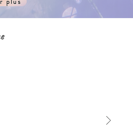
r plus
ce
et je suis ravie en