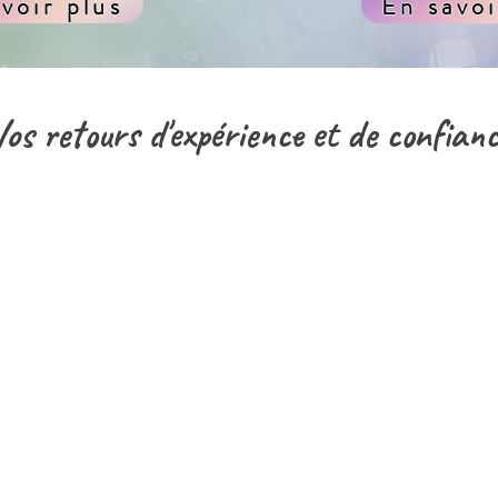
voir plus
En savoi
os retours d'expérience et de confian
te que je recommande vivement pour ses qualités humaines 
tant que professionnelle de collaborer avec elle."
Emilie BUN-CHAUVET Psychologue