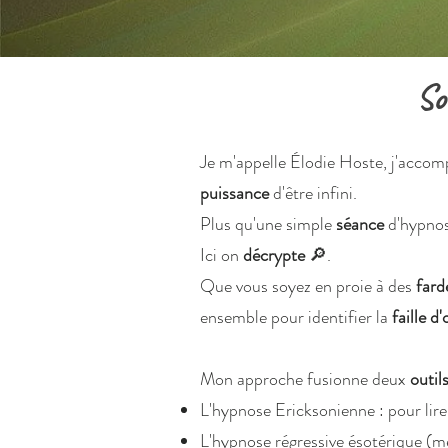
So
Je m'appelle Élodie Hoste, j'accompa
puissance
d'être infini.
Plus qu'une simple
séance
d'hypnos
Ici on
décrypte
🔎.
Que vous soyez en proie à des
fard
ensemble pour identifier la
faille d'
Mon approche fusionne deux
outil
L'hypnose Ericksonienne : pour lire 
L'hypnose régressive ésotérique (mé