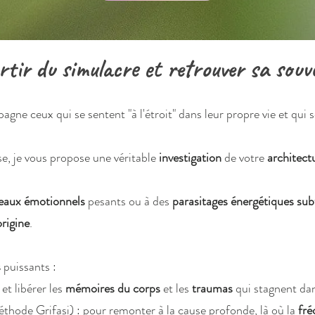
rtir du simulacre et retrouver sa souv
gne ceux qui se sentent "à l'étroit" dans leur propre vie et qui s
e, je vous propose une véritable
investigation
de votre
architect
eaux émotionnels
pesants ou à des
parasitages énergétiques subt
origine
.
s
puissants :
et libérer les
mémoires du corps
et les
traumas
qui stagnent dan
thode Grifasi) : pour remonter à la cause profonde, là où la
fr