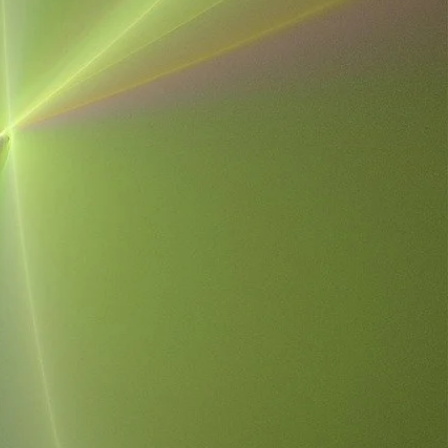
ucle ?
qui bloquent
 invisibles
é.