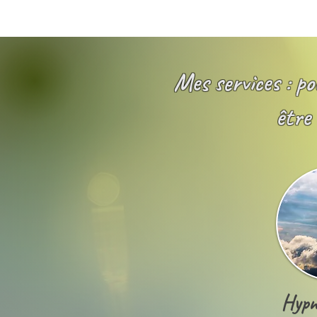
Mes services : p
être
Hypn