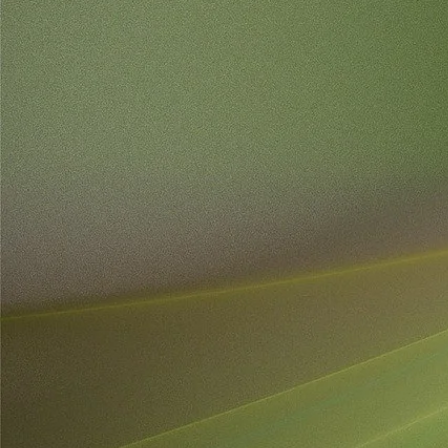
Vous 
Ensemble me
Je vous ac
e