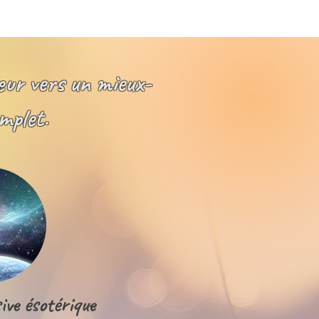
eur vers un mieux-
mplet.
ve ésotérique