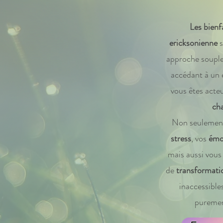
Les bienf
ericksonienne
s
approche souple 
accédant à un 
vous êtes acteu
ch
Non seulement
stress
, vos
émo
mais aussi vous
de
transformati
inaccessible
puremen