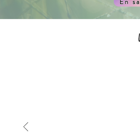
En sa
V
"Une hypnothérapeu