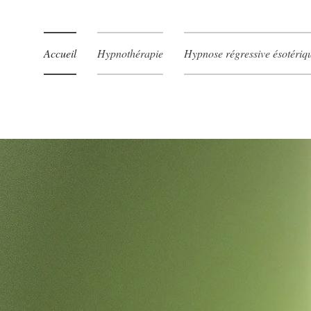
Accueil
Hypnothérapie
Hypnose régressive ésotériq
Elodie Hoste
Hypnose à Poitiers
 vos failles et transformez vo