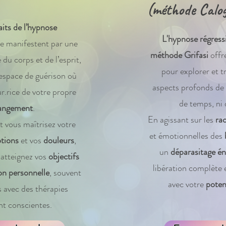
(méthode Calog
aits de l’hypnose
L'hypnose régress
e manifestent par une
méthode Grifasi
offr
du corps et de l’esprit,
pour explorer et t
espace de guérison où
aspects profonds de l
r.rice de votre propre
de temps, ni 
angement
.
En agissant sur les
ra
 vous maîtrisez votre
et émotionnelles des
tions
et vos
douleurs
,
un
déparasitage én
 atteignez vos
objectifs
libération complète 
on personnelle
, souvent
avec votre
potent
s avec des thérapies
t conscientes.