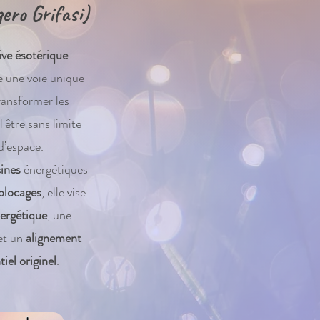
ero Grifasi)
ive ésotérique
e une voie unique
ransformer les
'être sans limite
d’espace.
cines
énergétiques
blocages
, elle vise
ergétique
, une
et un
alignement
iel originel
.