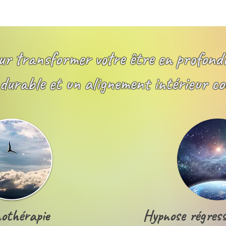
our transformer votre être en profond
 durable et un alignement intérieur co
othérapie
Hypnose régressi