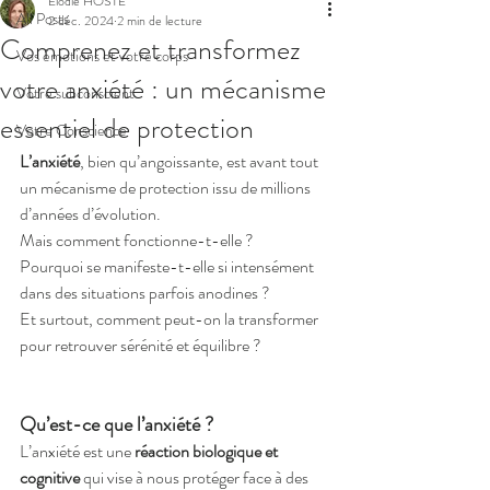
Elodie HOSTE
All Posts
2 déc. 2024
2 min de lecture
Comprenez et transformez
Vos émotions et votre corps
votre anxiété : un mécanisme
Votre subconscient
essentiel de protection
Votre Conscience
L’anxiété
, bien qu’angoissante, est avant tout 
un mécanisme de protection issu de millions 
d’années d’évolution. 
Mais comment fonctionne-t-elle ? 
Pourquoi se manifeste-t-elle si intensément 
dans des situations parfois anodines ? 
Et surtout, comment peut-on la transformer 
pour retrouver sérénité et équilibre ?
Qu’est-ce que l’anxiété ?
L’anxiété est une 
réaction biologique et 
cognitive
 qui vise à nous protéger face à des 